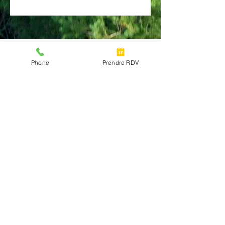
Phone
Prendre RDV
942, Chaussée d'Alsemberg ,
1180
Uccle
0473356431
kine.besnier@gmail.com